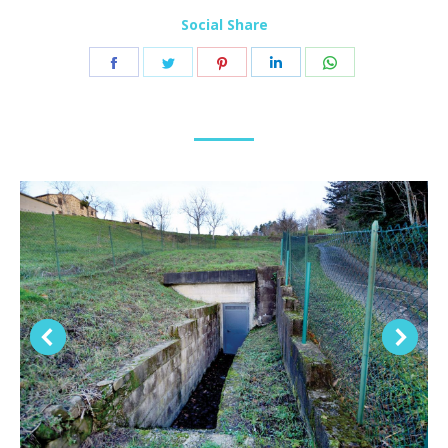
Social Share
Condividi
Condividi
Condividi
Condividi
Condividi
su
su
su
su
su
Facebook
Twitter
Pinterest
LinkedIn
WhatsApp