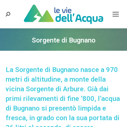
Cerca:
Sorgente di Bugnano
La Sorgente di Bugnano nasce a 970
metri di altitudine, a monte della
vicina Sorgente di Arbure. Già dai
primi rilevamenti di fine ‘800, l’acqua
di Bugnano si presentò limpida e
fresca, in grado con la sua portata di